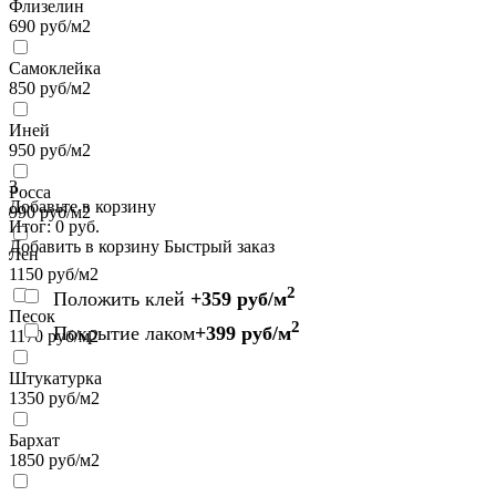
Флизелин
690
руб/м2
Самоклейка
850
руб/м2
Иней
950
руб/м2
3
Росса
Добавьте в корзину
990
руб/м2
Итог:
0
руб.
Добавить в корзину
Быстрый заказ
Лен
1150
руб/м2
2
Положить клей
+359 руб/м
Песок
2
Покрытие лаком
+399 руб/м
1170
руб/м2
Штукатурка
1350
руб/м2
Бархат
1850
руб/м2