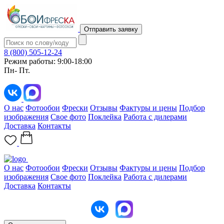
Отправить заявку
8 (800) 505-12-24
Режим работы: 9:00-18:00
Пн- Пт.
О нас
Фотообои
Фрески
Отзывы
Фактуры и цены
Подбор
изображения
Свое фото
Поклейка
Работа с дилерами
Доставка
Контакты
О нас
Фотообои
Фрески
Отзывы
Фактуры и цены
Подбор
изображения
Свое фото
Поклейка
Работа с дилерами
Доставка
Контакты