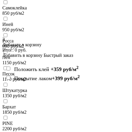
Самоклейка
850
руб/м2
Иней
950
руб/м2
3
Росса
Добавьте в корзину
990
руб/м2
Итог:
0
руб.
Добавить в корзину
Быстрый заказ
Лен
1150
руб/м2
2
Положить клей
+359 руб/м
Песок
2
Покрытие лаком
+399 руб/м
1170
руб/м2
Штукатурка
1350
руб/м2
Бархат
1850
руб/м2
PINE
2200
руб/м2