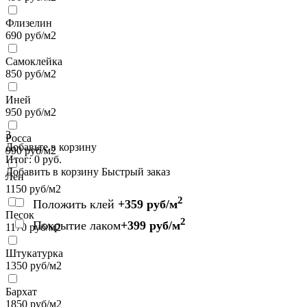
Флизелин
690
руб/м2
Самоклейка
850
руб/м2
Иней
950
руб/м2
3
Росса
Добавьте в корзину
990
руб/м2
Итог:
0
руб.
Добавить в корзину
Быстрый заказ
Лен
1150
руб/м2
2
Положить клей
+359 руб/м
Песок
2
Покрытие лаком
+399 руб/м
1170
руб/м2
Штукатурка
1350
руб/м2
Бархат
1850
руб/м2