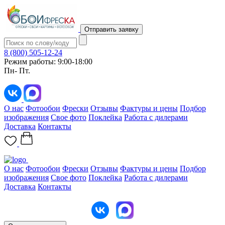
Отправить заявку
8 (800) 505-12-24
Режим работы: 9:00-18:00
Пн- Пт.
О нас
Фотообои
Фрески
Отзывы
Фактуры и цены
Подбор
изображения
Свое фото
Поклейка
Работа с дилерами
Доставка
Контакты
О нас
Фотообои
Фрески
Отзывы
Фактуры и цены
Подбор
изображения
Свое фото
Поклейка
Работа с дилерами
Доставка
Контакты