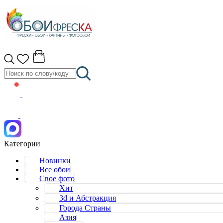
Категории
Новинки
Все обои
Свое фото
Хит
3d и Абстракция
Города Страны
Азия