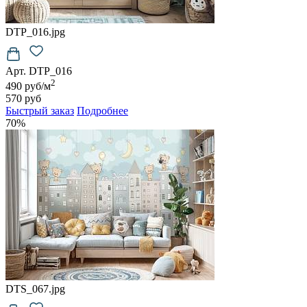
DTP_016.jpg
Арт. DTP_016
2
490 руб/м
570 руб
Быстрый заказ
Подробнее
70%
DTS_067.jpg