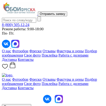
Отправить заявку
8 (800) 505-12-24
Режим работы: 9:00-18:00
Пн- Пт.
О нас
Фотообои
Фрески
Отзывы
Фактуры и цены
Подбор
изображения
Свое фото
Поклейка
Работа с дилерами
Доставка
Контакты
О нас
Фотообои
Фрески
Отзывы
Фактуры и цены
Подбор
изображения
Свое фото
Поклейка
Работа с дилерами
Доставка
Контакты