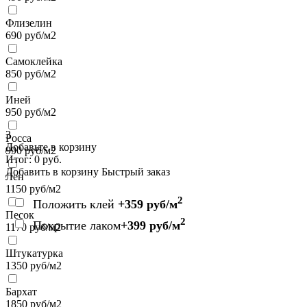
Флизелин
690
руб/м2
Самоклейка
850
руб/м2
Иней
950
руб/м2
3
Росса
Добавьте в корзину
990
руб/м2
Итог:
0
руб.
Добавить в корзину
Быстрый заказ
Лен
1150
руб/м2
2
Положить клей
+359 руб/м
Песок
2
Покрытие лаком
+399 руб/м
1170
руб/м2
Штукатурка
1350
руб/м2
Бархат
1850
руб/м2