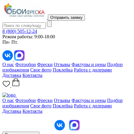
Отправить заявку
8 (800) 505-12-24
Режим работы: 9:00-18:00
Пн- Пт.
О нас
Фотообои
Фрески
Отзывы
Фактуры и цены
Подбор
изображения
Свое фото
Поклейка
Работа с дилерами
Доставка
Контакты
О нас
Фотообои
Фрески
Отзывы
Фактуры и цены
Подбор
изображения
Свое фото
Поклейка
Работа с дилерами
Доставка
Контакты