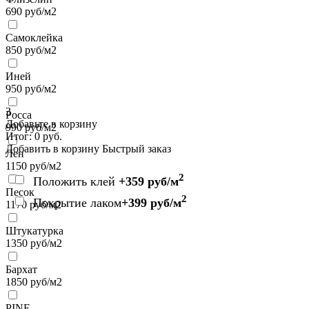
690
руб/м2
Самоклейка
850
руб/м2
Иней
950
руб/м2
3
Росса
Добавьте в корзину
990
руб/м2
Итог:
0
руб.
Добавить в корзину
Быстрый заказ
Лен
1150
руб/м2
2
Положить клей
+359 руб/м
Песок
2
Покрытие лаком
+399 руб/м
1170
руб/м2
Штукатурка
1350
руб/м2
Бархат
1850
руб/м2
PINE