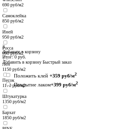
690
руб/м2
Самоклейка
850
руб/м2
Иней
950
руб/м2
3
Росса
Добавьте в корзину
990
руб/м2
Итог:
0
руб.
Добавить в корзину
Быстрый заказ
Лен
1150
руб/м2
2
Положить клей
+359 руб/м
Песок
2
Покрытие лаком
+399 руб/м
1170
руб/м2
Штукатурка
1350
руб/м2
Бархат
1850
руб/м2
PINE