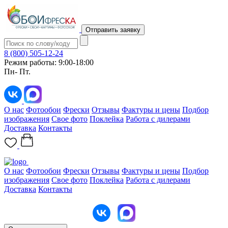
Отправить заявку
8 (800) 505-12-24
Режим работы: 9:00-18:00
Пн- Пт.
О нас
Фотообои
Фрески
Отзывы
Фактуры и цены
Подбор
изображения
Свое фото
Поклейка
Работа с дилерами
Доставка
Контакты
О нас
Фотообои
Фрески
Отзывы
Фактуры и цены
Подбор
изображения
Свое фото
Поклейка
Работа с дилерами
Доставка
Контакты