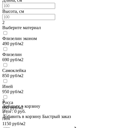
Длина, см
Высота, см
2
Выберите материал
Флизелин эконом
490
руб/м2
Флизелин
690
руб/м2
Самоклейка
850
руб/м2
Иней
950
руб/м2
3
Росса
Добавьте в корзину
990
руб/м2
Итог:
0
руб.
Добавить в корзину
Быстрый заказ
Лен
1150
руб/м2