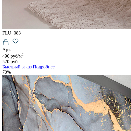
FLU_083
Арт.
2
490 руб/м
570 руб
Быстрый заказ
Подробнее
70%