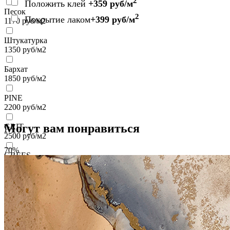
2
Положить клей
+359 руб/м
Песок
2
Покрытие лаком
+399 руб/м
1170
руб/м2
Штукатурка
1350
руб/м2
Бархат
1850
руб/м2
PINE
2200
руб/м2
Могут вам понравиться
GRIT
2500
руб/м2
70%
GREES
2500
руб/м2
VELOURS
2700
руб/м2
VENTO
3700
руб/м2