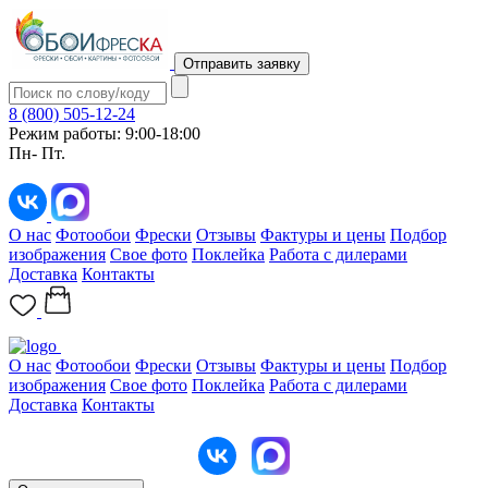
Отправить заявку
8 (800) 505-12-24
Режим работы: 9:00-18:00
Пн- Пт.
О нас
Фотообои
Фрески
Отзывы
Фактуры и цены
Подбор
изображения
Свое фото
Поклейка
Работа с дилерами
Доставка
Контакты
О нас
Фотообои
Фрески
Отзывы
Фактуры и цены
Подбор
изображения
Свое фото
Поклейка
Работа с дилерами
Доставка
Контакты