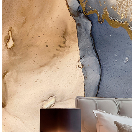
BRISE
4100
руб/м2
CARRETO
4500
руб/м2
KROSTA
4800
руб/м2
STRADO
6500
руб/м2
Подробнее о материалах