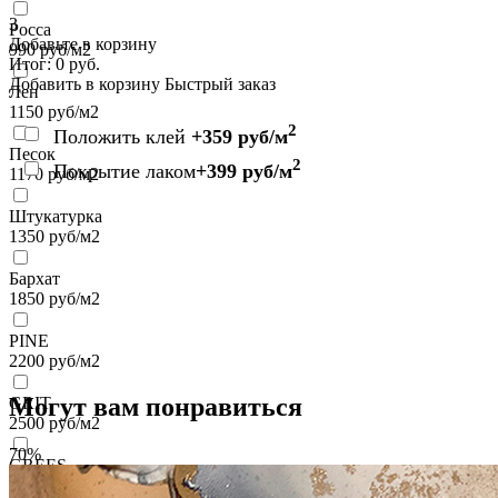
3
Росса
Добавьте в корзину
990
руб/м2
Итог:
0
руб.
Добавить в корзину
Быстрый заказ
Лен
1150
руб/м2
2
Положить клей
+359 руб/м
Песок
2
Покрытие лаком
+399 руб/м
1170
руб/м2
Штукатурка
1350
руб/м2
Бархат
1850
руб/м2
PINE
2200
руб/м2
Могут вам понравиться
GRIT
2500
руб/м2
70%
GREES
2500
руб/м2