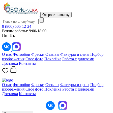
Отправить заявку
8 (800) 505-12-24
Режим работы: 9:00-18:00
Пн- Пт.
О нас
Фотообои
Фрески
Отзывы
Фактуры и цены
Подбор
изображения
Свое фото
Поклейка
Работа с дилерами
Доставка
Контакты
О нас
Фотообои
Фрески
Отзывы
Фактуры и цены
Подбор
изображения
Свое фото
Поклейка
Работа с дилерами
Доставка
Контакты