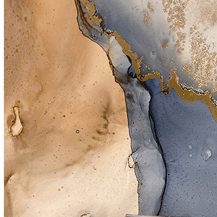
VELOURS
2700
руб/м2
VENTO
3700
руб/м2
BRISE
4100
руб/м2
CARRETO
4500
руб/м2
KROSTA
4800
руб/м2
STRADO
6500
руб/м2
Подробнее о материалах