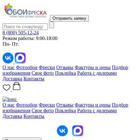
Отправить заявку
8 (800) 505-12-24
Режим работы: 9:00-18:00
Пн- Пт.
О нас
Фотообои
Фрески
Отзывы
Фактуры и цены
Подбор
изображения
Свое фото
Поклейка
Работа с дилерами
Доставка
Контакты
О нас
Фотообои
Фрески
Отзывы
Фактуры и цены
Подбор
изображения
Свое фото
Поклейка
Работа с дилерами
Доставка
Контакты