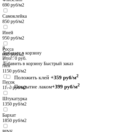
690
руб/м2
Самоклейка
850
руб/м2
Иней
950
руб/м2
3
Росса
Добавьте в корзину
990
руб/м2
Итог:
0
руб.
Добавить в корзину
Быстрый заказ
Лен
1150
руб/м2
2
Положить клей
+359 руб/м
Песок
2
Покрытие лаком
+399 руб/м
1170
руб/м2
Штукатурка
1350
руб/м2
Бархат
1850
руб/м2
PINE